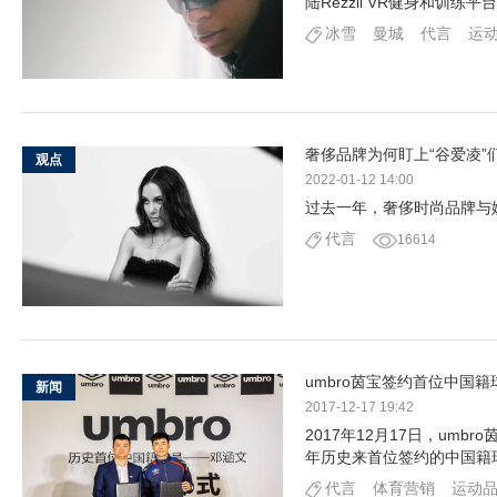
陆Rezzil VR健身和训练
冰雪
曼城
代言
运
奢侈品牌为何盯上“谷爱凌”
观点
2022-01-12 14:00
过去一年，奢侈时尚品牌与
代言
16614
umbro茵宝签约首位中国
新闻
2017-12-17 19:42
2017年12月17日，um
年历史来首位签约的中国籍
代言
体育营销
运动