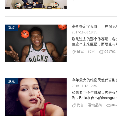
高价锁定字母哥——在耐克
观点
2017-11-08 18:35
刚刚过去的那个休赛期，各
住这个未来巨星，而耐克与
耐克
代言
261761
今年最火的维密天使代言耐
观点
2016-11-18 12:50
如果要问今年维秘大秀最火的是
近，Bella在自己的Inst
代言
运动品牌
84