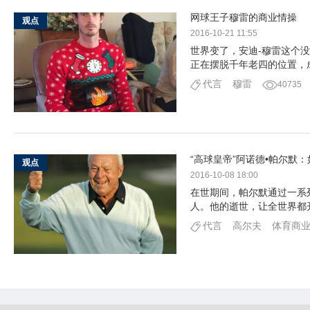
网球王子穆雷的商业情操
观点
2016-10-21 11:55
世界变了，安迪-穆雷这个
正在摆脱千年老四的位置，
代言
穆雷
40735
“高球皇帝”阿诺德•帕尔默
观点
2016-10-08 18:00
在世期间，帕尔默通过一系
人。他的逝世，让全世界都
代言
高尔夫
体育商