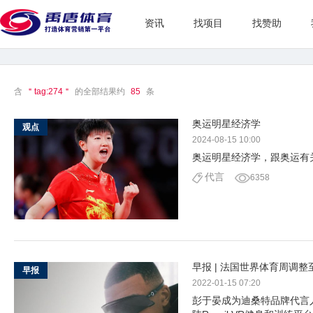
资讯
找项目
找赞助
含
＂tag:274＂
的全部结果约
85
条
奥运明星经济学
观点
2024-08-15 10:00
奥运明星经济学，跟奥运有
代言
6358
早报 | 法国世界体育周调
早报
2022-01-15 07:20
彭于晏成为迪桑特品牌代言