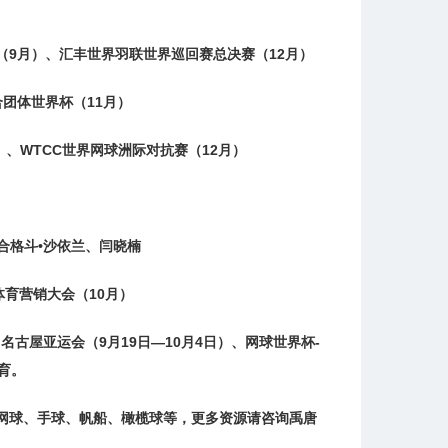
（9月）、汇丰世界羽联世界巡回赛总决赛（12月）
团体世界杯（11月）
）、WTCC世界网球洲际对抗赛（12月）
综合格斗•沙依兰、闫晓楠
禹唐体育营销大会（10月）
）、名古屋亚运会（9月19日—10月4日）、网球世界杯-
育。
车、网球、手球、帆船、橄榄球等，更多资源请咨询禹唐