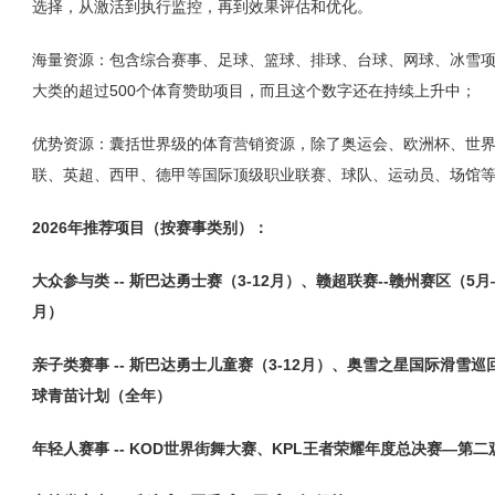
选择，从激活到执行监控，再到效果评估和优化。
海量资源：包含综合赛事、足球、篮球、排球、台球、网球、冰雪
大类的超过500个体育赞助项目，而且这个数字还在持续上升中；
优势资源：囊括世界级的体育营销资源，除了奥运会、欧洲杯、世
联、英超、西甲、德甲等国际顶级职业联赛、球队、运动员、场馆
2026年推荐项目（按赛事类别）：
大众参与类 -- 斯巴达勇士赛（3-12月）、赣超联赛--赣州赛区（
月）
亲子类赛事 -- 斯巴达勇士儿童赛（3-12月）、奥雪之星国际滑
球青苗计划（全年）
年轻人赛事 -- KOD世界街舞大赛、KPL王者荣耀年度总决赛—第二