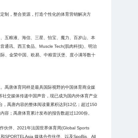
身定制，整合资源，打造个性化的体育营销解决方
家、五粮液、海信、三星、怡宝、魔力、百岁山、本
、西王食品、Muscle Tech(肌肉科技)、明治
国际、金荣中国、欧易、中粮雷沃堡、度小满等数十
销。禹唐体育同样是最具国际视野的中国体育商业媒
ook等社交媒体传递中国声音，现已成为国内外体育产业
台，禹唐内容的整体阅读量累积达到12亿；超过150
内容；禹唐体育累计发布的报告数超过1200份。
、2021年法国世界体育周(Global Sports
o 和SPORTELAsia 媒体合作伙伴、以及SpoBis、All