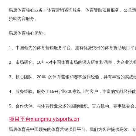
禹唐体育核心业务：体育营销咨询服务、体育赞助项目服务、公关
赞助内容服务。
禹唐体育核心优势：
1、中国领先的体育营销服务平台。拥有优势突出的体育赞助项目平
2、市场研究。10年+对中国体育市场的深入研究和洞察，为企业选
3、核心团队。20年+的体育营销和赛事运作经验，具有丰富的实战
4、服务经验。服务了15+行业200家以上的客户，丰富的实战经
5、合作伙伴。与体育行业众多的国际组织、官方机构、赛事组委会
项目平台xiangmu.ytsports.cn
禹唐体育是中国领先的体育营销项目平台。我们为客户提供高效、