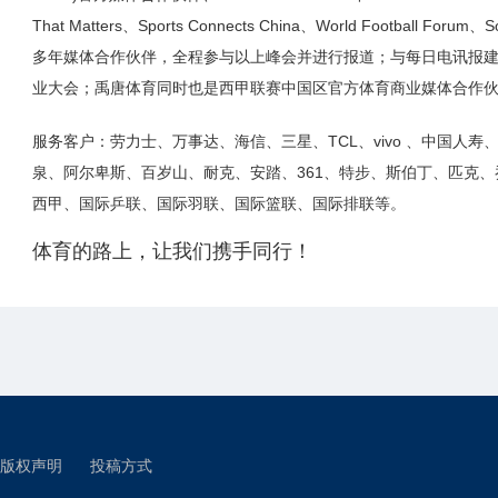
That Matters、Sports Connects China、World Football F
多年媒体合作伙伴，全程参与以上峰会并进行报道；与每日电讯报建立
业大会；禹唐体育同时也是西甲联赛中国区官方体育商业媒体合作
服务客户：劳力士、万事达、海信、三星、TCL、vivo 、中国人
泉、阿尔卑斯、百岁山、耐克、安踏、361、特步、斯伯丁、匹克
西甲、国际乒联、国际羽联、国际篮联、国际排联等。
体育的路上，让我们携手同行！
版权声明
投稿方式