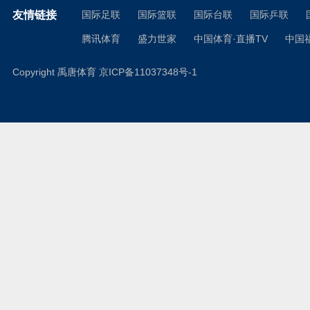
友情链接
国际足联
国际篮联
国际台联
国际乒联
腾讯体育
盛力世家
中国体育·直播TV
中国
Copyright 禹唐体育
京ICP备11037348号-1