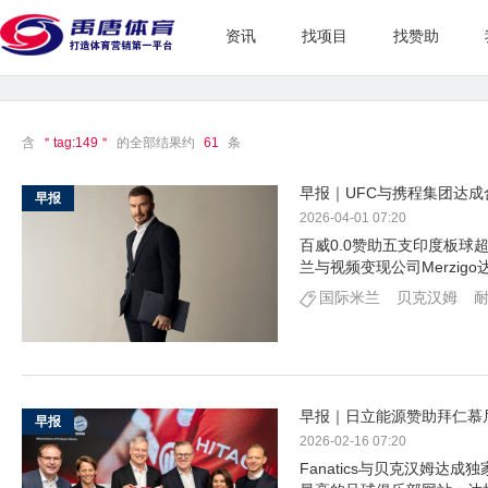
资讯
找项目
找赞助
含
＂tag:149＂
的全部结果约
61
条
早报｜UFC与携程集团达
早报
2026-04-01 07:20
百威0.0赞助五支印度板球
兰与视频变现公司Merzigo
国际米兰
贝克汉姆
早报｜日立能源赞助拜仁慕尼
早报
2026-02-16 07:20
Fanatics与贝克汉姆