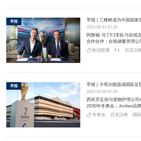
早报 | 三棵树成为中国国
早报
2023-09-21 07:20
阿斯顿·马丁F1车队与在线交易
合作伙伴；在线储蓄管理公司
欧冠联赛
F1
贝克汉
早报 | 卡塔尔能源成国际足联赞
早报
2022-03-30 07:20
西班牙足协与宠物护理公司A
2030年冬奥会；Jordan
冬奥会
贝克汉姆
国