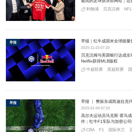
最高的足球俱乐部网站；达
利物浦
贝克汉姆
NFL
早报｜红牛成国米全球能量饮
早报
2025-11-23 07:20
贝克汉姆与美国银行达成全球
Netflix获得MLB版权
中超联赛
英超联赛
早报 ｜ 樊振东成凯迪拉克代
早报
2025-01-04 07:20
高尔夫运动员马克斯·霍马成为l
作；红牛F1车队与加密公司B
CBA
F1
国际米兰