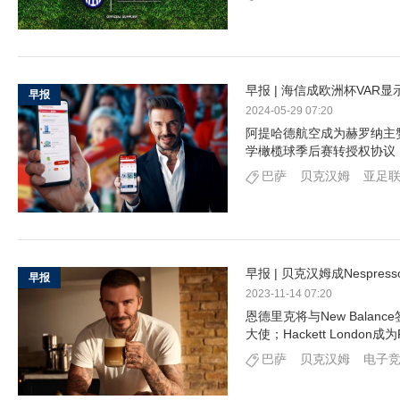
早报 | 海信成欧洲杯VA
早报
2024-05-29 07:20
阿提哈德航空成为赫罗纳主赞
学橄榄球季后赛转授权协议
巴萨
贝克汉姆
亚足
早报 | 贝克汉姆成Nespr
早报
2023-11-14 07:20
恩德里克将与New Balan
大使；Hackett Londo
巴萨
贝克汉姆
电子