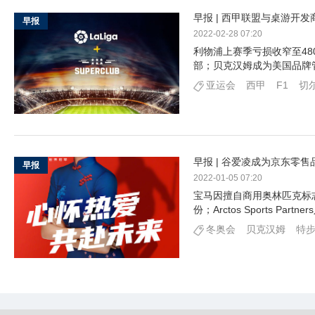
早报 | 西甲联盟与桌游开
早报
2022-02-28 07:20
利物浦上赛季亏损收窄至4
部；贝克汉姆成为美国品牌
亚运会
西甲
F1
切
早报 | 谷爱凌成为京东零
早报
2022-01-05 07:20
宝马因擅自商用奥林匹克标志被
份；Arctos Sports Par
冬奥会
贝克汉姆
特