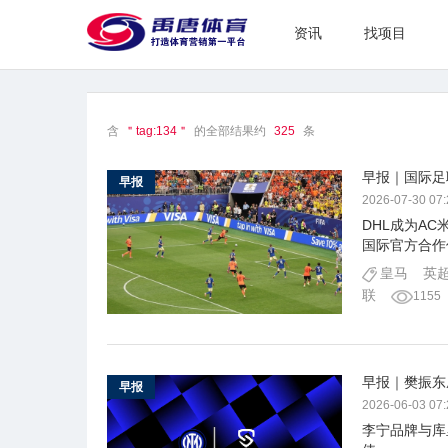
资讯
找项目
含
＂tag:134＂
的全部结果约
325
条
早报｜国际足
早报
2026-07-30 07:
DHL成为A
国际官方合作
皇马
英
联
1155
早报｜樊振东成
早报
2026-06-03 07:
李宁品牌与库