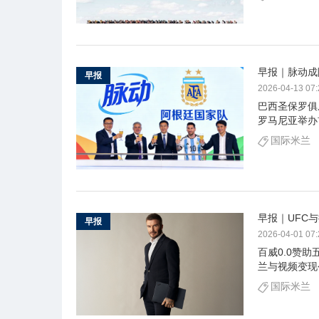
早报｜脉动成
早报
2026-04-13 07:
巴西圣保罗俱乐部
罗马尼亚举办
国际米兰
早报｜UFC
早报
2026-04-01 07:
百威0.0赞
兰与视频变现公
国际米兰