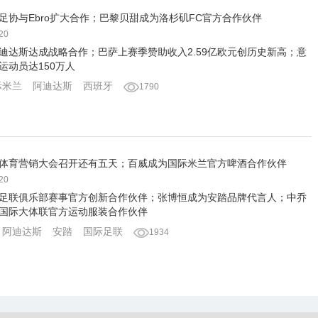
足协与Ebro扩大合作；巴黎贝甜成为洛杉矶FC官方合作伙伴
20
迪达斯达成战略合作；巴萨上赛季赞助收入2.59亿欧元创历史新高；意
运动员达150万人
际米兰
阿迪达斯
西班牙
1790
体育营销大会召开还有五天；百威成为国际米兰官方啤酒合作伙伴
20
足联俱乐部赛事官方创新合作伙伴；张博恒成为安踏品牌代言人；中乔
国际大体联官方运动服装合作伙伴
阿迪达斯
安踏
国际足联
1934