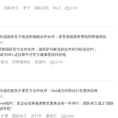
P
国际米兰
李宁
国际足联
MLS
1725
钧成国米官方电池和储能合作伙伴；体育画报票务赞助阿斯顿维拉
20
成为迈阿密国际官方合作伙伴；迪班萨与耐克的合作转为职业合约；
rings成为NFL达拉斯牛仔官方健康度假目的地
耐克
阿斯顿维拉
安德玛
1576
尔成伦敦世乒赛官方合作伙伴；Sixt成为环西自行车赛供应商
20
mmel续约；亚运会或将被调整至夏奥会前一年举行；国际米兰成立“国际
训学院”
世乒赛
国际米兰
自行车
桑德兰
1698