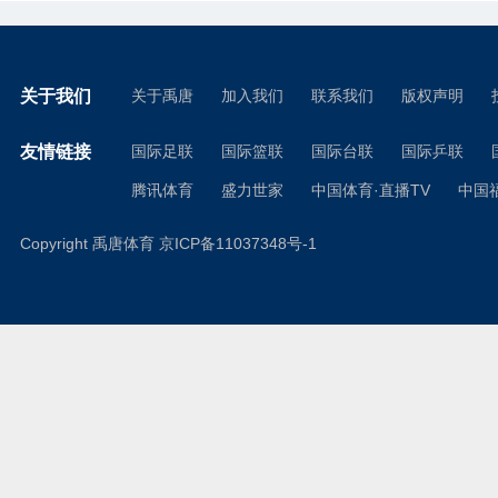
关于我们
关于禹唐
加入我们
联系我们
版权声明
友情链接
国际足联
国际篮联
国际台联
国际乒联
腾讯体育
盛力世家
中国体育·直播TV
中国
Copyright 禹唐体育
京ICP备11037348号-1