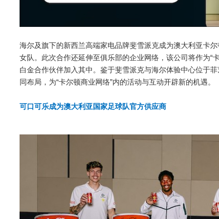
海尔及旗下的新西兰高端家电品牌斐雪派克成为澳大利亚卡尔
女队。此次合作还延伸至俱乐部的企业网络，该公司将作为“卡尔顿商业网络”
白金合作伙伴加入其中。鉴于斐雪派克与海尔体验中心位于菲
同布局，为“卡尔顿商业网络”内的活动与互动开辟新的机遇。
可口可乐成为澳大利亚国家足球队官方供应商