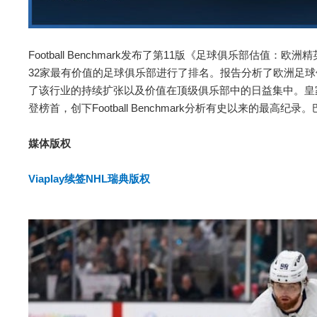
Football Benchmark发布了第11版《足球俱乐部估值
32家最有价值的足球俱乐部进行了排名。报告分析了欧洲足
了该行业的持续扩张以及价值在顶级俱乐部中的日益集中。皇
登榜首，创下Football Benchmark分析有史以来的最
媒体版权
Viaplay续签NHL瑞典版权