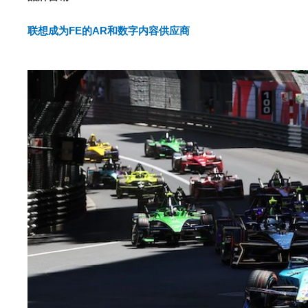
联想成为FE的AR和数字内容供应商