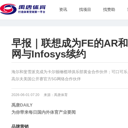
资讯
找项目
找赞助
早报｜联想成为FE的AR
网与Infosys续约
海尔和斐雪派克成为卡尔顿橄榄球俱乐部黄金合作伙伴；可口可乐成为
高尔夫美国公开赛官方5G网络合作伙伴
2026-06-01 07:20 来源：禹唐体育
禹唐DAILY
为你带来每日国内外体育产业要闻
品牌营销