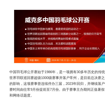
中国羽毛球公开赛始于1986年，是一项拥有30多年历史的传
世界羽联巡回赛超级1000级赛事并落户常州，是目前总决赛
的影响，这项赛事曾连续停办三届，2023年回归，并继续落户
赛时间由往常9月份提前至7月份。由于赛事主办期间正值暑
和网络话题度。