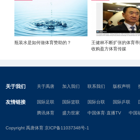
瓶装水是如何做体育赞助的？
王健林不断扩张的体育帝
收购盈方体育传媒
关于我们
关于禹唐
加入我们
联系我们
版权声明
友情链接
国际足联
国际篮联
国际台联
国际乒联
腾讯体育
盛力世家
中国体育·直播TV
中国
Copyright 禹唐体育
京ICP备11037348号-1