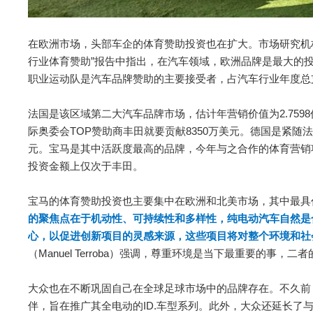
在欧洲市场，头部车企的体育赞助投资也在扩大。市场研究机构Resea
行业体育赞助”报告中指出，在汽车领域，欧洲品牌是最大的投资者
职业运动队是汽车品牌赞助的主要接受者，占汽车行业年度总支出
法国是该区域第二大汽车品牌市场，估计年营销价值为2.75
际奥委会TOP赞助商丰田就要贡献8350万美元。德国是紧随法
元。宝马是其中活跃度最高的品牌，今年与之合作的体育营销项
投资金额上仅次于丰田。
宝马的体育赞助投资也主要集中在欧洲和北美市场，其中最具
的聚焦点在于机动性、可持续性和多样性，纯电动汽车自然是
心，以促进创新项目的灵感来源，这些项目将对整个环境和社
（Manuel Terroba）强调，尊重环境是当下最重要的事
大众也在不断巩固自己在全球足球市场中的品牌存在。不久前
伴，旨在推广其全电动的ID.车型系列。此外，大众还延长了