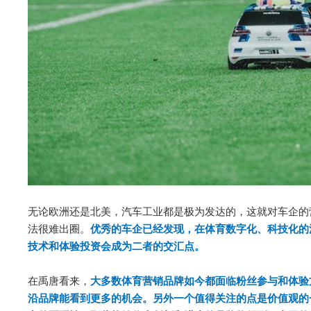
无论欧洲还是北美，汽车工业都是极为发达的，这就对车企的
法很难出圈。
优秀的车企已经发现，在体育数字化、科技化的
技术和体验投资会成为二者的交汇点。
在禹唐看来，
大多数体育营销品牌如今都面临粉丝参与和体验
沿品牌能看到更多的机会。另外一个值得关注的点是价值观的