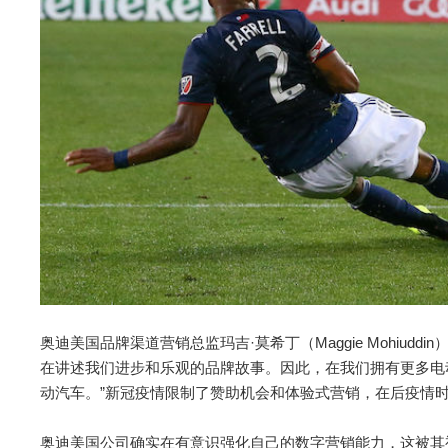
奥迪美国品牌渠道营销总监玛吉·莫希丁（Maggie Mohiud
在讲述我们进步和乐观的品牌故事。因此，在我们拥有更多电
动汽车。”新冠疫情限制了赞助机会和体验式营销，在后疫情
奥迪美国公司确实在有意识强化自己的数字营销能力，这被其