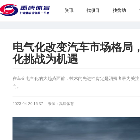
资讯
找项目
找赞助
电气化改变汽车市场格局
化挑战为机遇
在车企电气化的大趋势面前，技术的先进性肯定是消费者最为关注
向。
2023-04-20 16:37 来源：禹唐体育