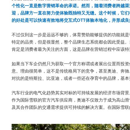
个性化一直是数字营销革命的承诺。然而，随着消费者跨越渠
迎，品牌方一直在努力使体验既独特又无缝。这个时候，它们
的好处是可以快速有效地将交互式OTT体验本地化，并形成
不过仅到这一步是远远不够的，体育赞助能够提供的功能就是
特定的品类，但是很显然，整个品牌生态系统都会因此受益。
肯定是消费者最为关注的方面，这是品牌在营销过程中应该特
如果当下车企仍然只为获取一个官方称谓或者展出位置而投资
意。理由很简单，这不是传统格局下的竞争，甚至奥迪、奔驰
对抗的是特斯拉、比亚迪，或者一些还在孕育中的品牌，基本
汽车行业的电气化趋势其实对标的可持续发展的经济市场背景
作为国际雪联的官方汽车供应商，奥迪不仅致力于成为高山滑
及其合作团队的交通需求提供可持续的解决方案。在国际雪联