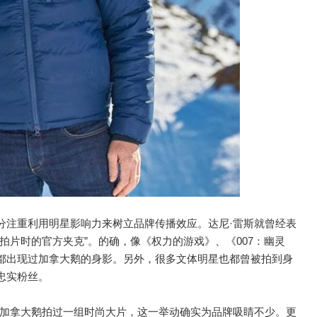
分注重利用明星影响力来树立品牌传播效应。达尼·雷斯就曾经表
拍片时的官方夹克”。的确，像《权力的游戏》、《007：幽灵
都出现过加拿大鹅的身影。另外，很多文体明星也都曾被拍到身
忠实粉丝。
n）还曾为加拿大鹅拍过一组时尚大片，这一举动确实为品牌吸睛不少。更