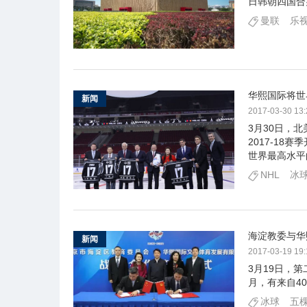
日韩朝四国合
曼联
乐
华熙国际将世
新闻
2017-03-30 13:
3月30日，
2017-1
世界最高水平
NHL
冰
海淀教委与华
新闻
2017-03-19 19:
3月19日，
月，有来自4
冰球
五