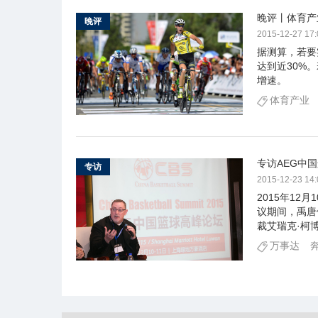
晚评丨体育产
晚评
2015-12-27 17:
据测算，若要
达到近30%
增速。
体育产业
专访AEG中
专访
2015-12-23 14:
2015年12
议期间，禹唐
裁艾瑞克·柯
万事达