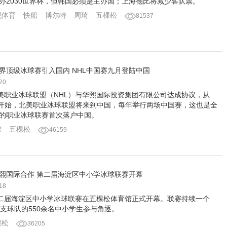
办2030世界杯，但韩国必须是主办国；上海德比将减少客队票。
视体育
快船
博尔特
周琦
五棵松
81537
界顶级冰球赛引入国内 NHL中国赛九月登陆中国
20
北美职业冰球联盟（NHL）与华熙国际投资集团有限公司达成协议，从
8赛季开始，北美职业冰球联盟将来到中国，每年举行两场中国赛，这也是全
的职业冰球联赛首次落户中国。
球
五棵松
46159
熙国际合作 第二届海淀区中小学冰球联赛开幕
18
第二届海淀区中小学冰球联赛在五棵松体育馆正式开幕。联赛持续一个
0支球队的550余名中小学生参与角逐。
棵松
36205