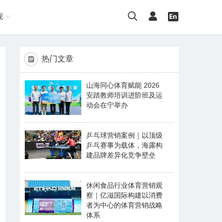
现
热门文章
山海同心体育赋能 2026
安踏教师培训进阶班及运
动会在宁举办
乒乓球营销案例｜以顶级
乒乓赛事为载体，海露构
建品牌差异化竞争壁垒
休闲食品行业体育营销观
察｜亿滋国际构建以消费
者为中心的体育营销战略
体系