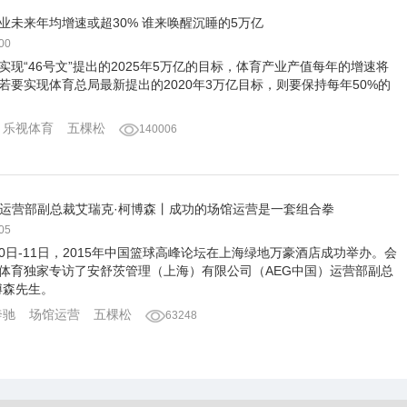
业未来年均增速或超30% 谁来唤醒沉睡的5万亿
00
实现“46号文”提出的2025年5万亿的目标，体育产业产值每年的增速将
。若要实现体育总局最新提出的2020年3万亿目标，则要保持每年50%的
乐视体育
五棵松
140006
国运营部副总裁艾瑞克·柯博森丨成功的场馆运营是一套组合拳
05
月10日-11日，2015年中国篮球高峰论坛在上海绿地万豪酒店成功举办。会
体育独家专访了安舒茨管理（上海）有限公司（AEG中国）运营部副总
博森先生。
奔驰
场馆运营
五棵松
63248