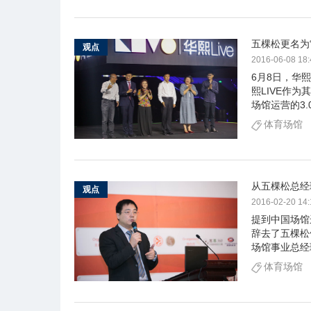
五棵松更名为“
观点
2016-06-08 18:
6月8日，华
熙LIVE作
场馆运营的3.
体育场馆
从五棵松总经
观点
2016-02-20 14:
提到中国场馆
辞去了五棵松
场馆事业总经
体育场馆