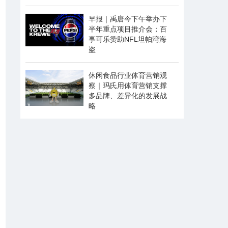
早报｜禹唐今下午举办下
半年重点项目推介会；百
事可乐赞助NFL坦帕湾海
盗
休闲食品行业体育营销观
察｜玛氏用体育营销支撑
多品牌、差异化的发展战
略