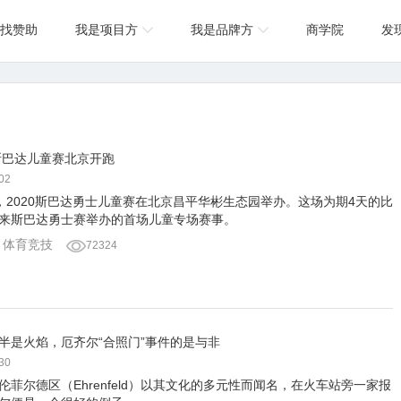
找赞助
我是项目方
我是品牌方
商学院
发
场斯巴达儿童赛北京开跑
02
8日，2020斯巴达勇士儿童赛在北京昌平华彬生态园举办。这场为期4天的比
来斯巴达勇士赛举办的首场儿童专场赛事。
体育竞技
72324
半是火焰，厄齐尔“合照门”事件的是与非
30
伦菲尔德区（Ehrenfeld）以其文化的多元性而闻名，在火车站旁一家报