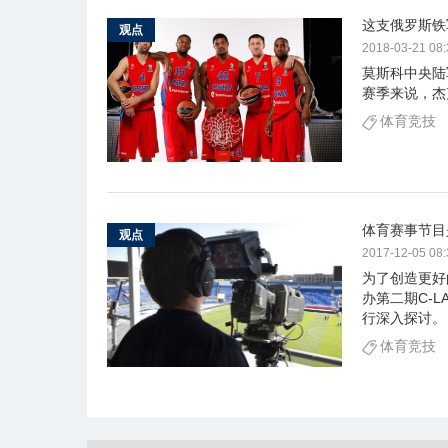
这支俄罗斯铁
观点
2018-03-21 08:
莫斯科中央陆
赛季来说，杰
体育竞技
体育赛事节目
观点
2017-12-05 08:
为了创造更好
办第二期C-
行深入探讨。
体育竞技