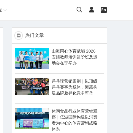
现
热门文章
山海同心体育赋能 2026
安踏教师培训进阶班及运
动会在宁举办
乒乓球营销案例｜以顶级
乒乓赛事为载体，海露构
建品牌差异化竞争壁垒
休闲食品行业体育营销观
察｜亿滋国际构建以消费
者为中心的体育营销战略
体系