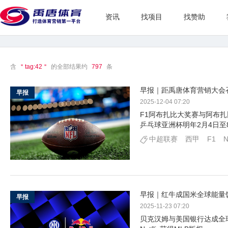
资讯
找项目
找赞助
含
＂tag:42＂
的全部结果约
797
条
早报｜距禹唐体育营销大会召开
早报
2025-12-04 07:20
F1阿布扎比大奖赛与阿布扎
乒乓球亚洲杯明年2月4日至
中超联赛
西甲
F1
N
早报｜红牛成国米全球能量饮
早报
2025-11-23 07:20
贝克汉姆与美国银行达成全球