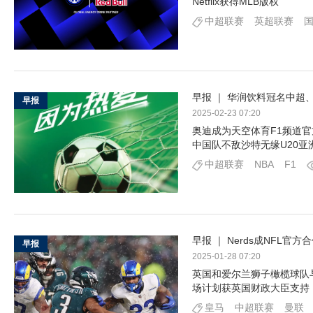
Netflix获得MLB版权
中超联赛
英超联赛
早报 ｜ 华润饮料冠名中
早报
2025-02-23 07:20
奥迪成为天空体育F1频道官方赞
中国队不敌沙特无缘U20亚
中超联赛
NBA
F1
早报 ｜ Nerds成NFL官方
早报
2025-01-28 07:20
英国和爱尔兰狮子橄榄球队与
场计划获英国财政大臣支持
皇马
中超联赛
曼联