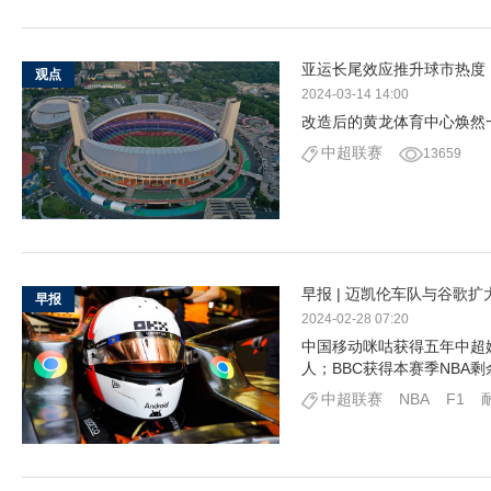
亚运长尾效应推升球市热度
观点
2024-03-14 14:00
改造后的黄龙体育中心焕然
中超联赛
13659
早报 | 迈凯伦车队与谷歌
早报
2024-02-28 07:20
中国移动咪咕获得五年中超
人；BBC获得本赛季NBA
中超联赛
NBA
F1