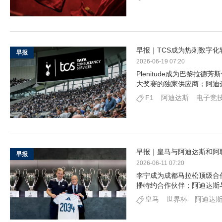
早报｜TCS成为热刺数字化转
早报
2026-06-19 07:20
Plenitude成为巴黎拉德芳
大奖赛的独家供应商；阿迪
F1
阿迪达斯
电子竞
早报｜皇马与阿迪达斯和阿联
早报
2026-06-11 07:20
李宁成为成都马拉松顶级合
播特约合作伙伴；阿迪达斯与
皇马
世界杯
阿迪达