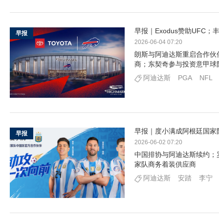
早报｜Exodus赞助UF
早报
2026-06-04 07:20
朗斯与阿迪达斯重启合作伙伴
商；东契奇参与投资意甲球
阿迪达斯
PGA
NFL
早报｜度小满成阿根廷国家
早报
2026-06-02 07:20
中国排协与阿迪达斯续约；
家队商务着装供应商
阿迪达斯
安踏
李宁