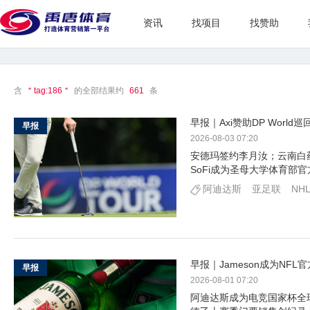
资讯
找项目
找赞助
含
＂tag:186＂
的全部结果约
661
条
早报｜Axi赞助DP Wor
早报
2026-08-03 07:20
安德玛签约李月汝；云南白
SoFi成为圣母大学体育部
阿迪达斯
亚足联
NH
早报｜Jameson成为NF
早报
2026-08-01 07:20
阿迪达斯成为电竞国家杯全