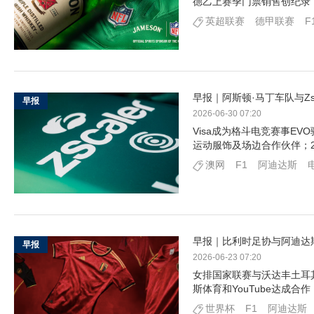
德乙上赛季门票销售创纪录
英超联赛
德甲联赛
F
早报｜阿斯顿·马丁车队与Zs
早报
2026-06-30 07:20
Visa成为格斗电竞赛事E
运动服饰及场边合作伙伴；2
澳网
F1
阿迪达斯
早报｜比利时足协与阿迪达斯续
早报
2026-06-23 07:20
女排国家联赛与沃达丰土耳其
斯体育和YouTube达成合
世界杯
F1
阿迪达斯