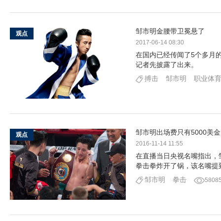
邹市明金腰带卫冕悬了
观点
2017-06-14 08:30
在国内已经传闻了5个多月
记者先披露了出来。
搏击
邹市明
职业体
邹市明出场费只有5000美
观点
2016-11-14 11:55
在直播当日央视名嘴指出，
拳击拳炸开了锅，该名嘴提到
邹市明
拳击
5808