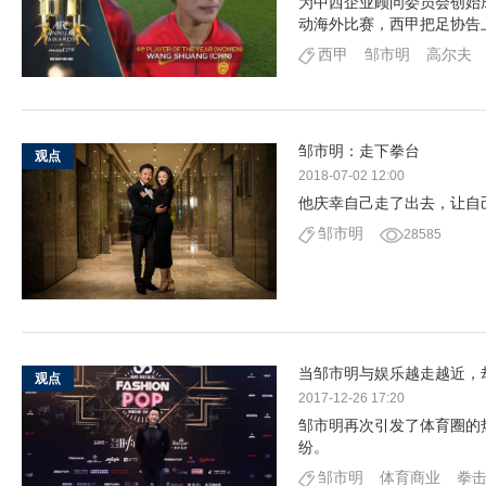
为中西企业顾问委员会创始成
动海外比赛，西甲把足协告
西甲
邹市明
高尔夫
邹市明：走下拳台
观点
2018-07-02 12:00
他庆幸自己走了出去，让自
邹市明
28585
当邹市明与娱乐越走越近，
观点
2017-12-26 17:20
邹市明再次引发了体育圈的
纷。
邹市明
体育商业
拳