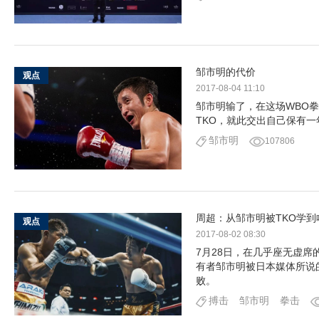
邹市明的代价
观点
2017-08-04 11:10
邹市明输了，在这场WBO
TKO，就此交出自己保有
邹市明
107806
周超：从邹市明被TKO学到
观点
2017-08-02 08:30
7月28日，在几乎座无虚
有者邹市明被日本媒体所说的
败。
搏击
邹市明
拳击