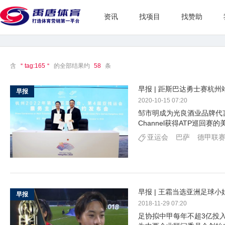
资讯
找项目
找赞助
含
＂tag:165＂
的全部结果约
58
条
早报 | 距斯巴达勇士赛杭
早报
2020-10-15 07:20
邹市明成为光良酒业品牌代言人
Channel获得ATP巡回赛
亚运会
巴萨
德甲联
早报 | 王霜当选亚洲足球小姐
早报
2018-11-29 07:20
足协拟中甲每年不超3亿投