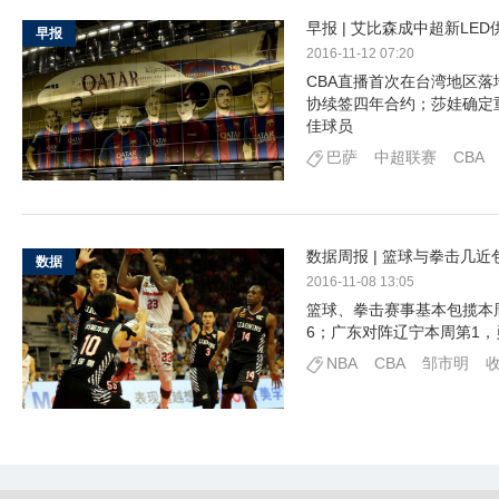
早报 | 艾比森成中超新L
早报
2016-11-12 07:20
CBA直播首次在台湾地区
协续签四年合约；莎娃确定重
佳球员
巴萨
中超联赛
CBA
数据周报 | 篮球与拳击几
数据
2016-11-08 13:05
篮球、拳击赛事基本包揽本周
6；广东对阵辽宁本周第1，
NBA
CBA
邹市明