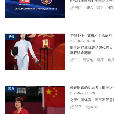
NFL拉斯维加斯主题商店开
巴萨
NBA
郎平
NF
早报 | 孙一文成寿全斋品牌
早报
2021-09-25 07:20
郎平出任海鸥表品牌代言人；N
洲杯奖金翻倍
F1
阿森纳
郎平
电
传奇谢幕的冷思考：郎平之
观点
2021-09-02 10:00
之于中国体育，郎平不仅意
郎平
6348