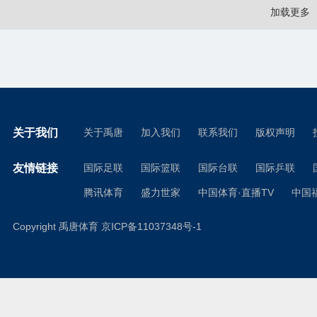
加载更多
关于我们
关于禹唐
加入我们
联系我们
版权声明
友情链接
国际足联
国际篮联
国际台联
国际乒联
腾讯体育
盛力世家
中国体育·直播TV
中国
Copyright 禹唐体育
京ICP备11037348号-1