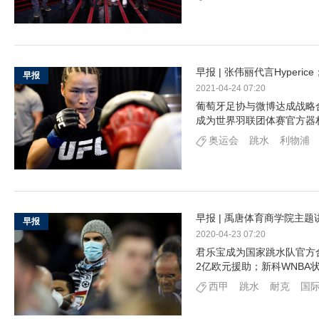
早报 | 张伟丽代言Hyperi
早报
2021-04-24 07:20
葡萄牙足协与微博达成战略
成为世界羽联团体赛官方器
奥运会
跳水
利物浦
早报 | 禹唐体育商学院主
早报
2020-04-23 07:20
君乐宝成为国家跳水队官方
2亿欧元援助；新科WNBA
西甲
跳水
耐克
国