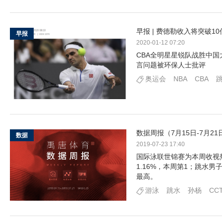
早报 | 费德勒收入将突破1
早报
2020-01-12 07:20
CBA全明星星锐队战胜中
言问题被环保人士批评
奥运会
NBA
CBA
数据周报（7月15日-7月2
数据
2019-07-23 17:40
国际泳联世锦赛为本周收视
1.16%，本周第1；跳水男
最高。
游泳
跳水
孙杨
CC