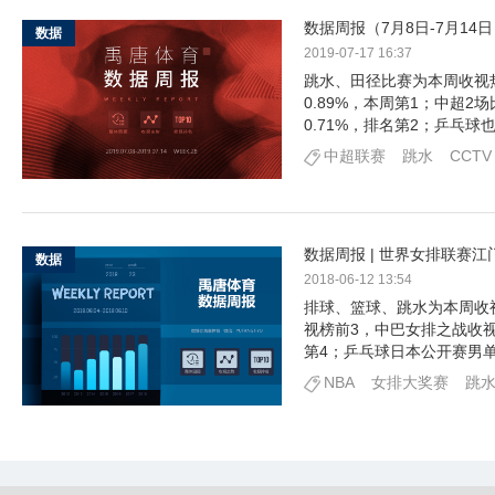
数据周报（7月8日-7月14
数据
2019-07-17 16:37
跳水、田径比赛为本周收视
0.89%，本周第1；中超
0.71%，排名第2；乒乓球
中超联赛
跳水
CCTV
数据周报 | 世界女排联赛江
数据
2018-06-12 13:54
排球、篮球、跳水为本周收
视榜前3，中巴女排之战收视
第4；乒乓球日本公开赛男
NBA
女排大奖赛
跳