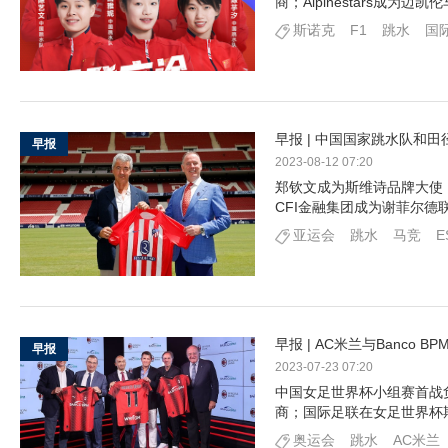
商；Alpinestars成为
斯诺克
F1
跳水
国
早报 | 中国国家跳水队和
早报
2023-08-12 07:20
郑钦文成为斯维诗品牌大使；
CFI金融集团成为谢菲尔德
亚运会
跳水
马竞
E
早报 | AC米兰与Banco
早报
2023-07-23 07:20
中国女足世界杯小组赛首战负
商；国际足联在女足世界杯期间
奥运会
跳水
AC米兰