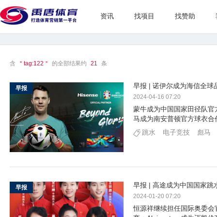
资讯
找项目
找赞助
含
＂tag:122＂
的全部结果约
21
条
早报 | 诺伊尔成为海信全
早报
2024-04-16 07:20
蒙牛成为中国国家田径队官
马成为南安普顿官方球衣合
跳水
电子竞技
彪马
早报 | 高途成为中国国家
早报
2024-01-20 07:20
恒源祥继续担任国际奥委会官