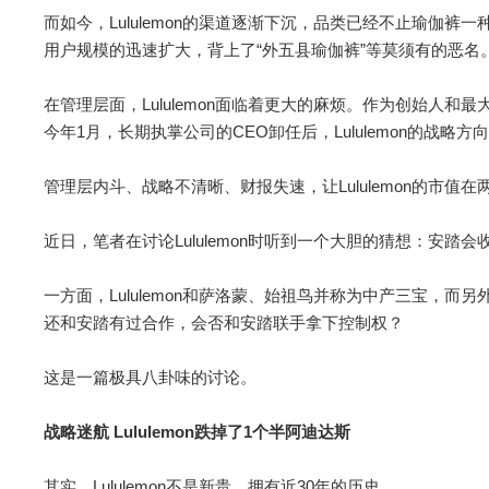
而如今，Lululemon的渠道逐渐下沉，品类已经不止瑜伽
用户规模的迅速扩大，背上了“外五县瑜伽裤”等莫须有的恶名
在管理层面，Lululemon面临着更大的麻烦。作为创始人和最
今年1月，长期执掌公司的CEO卸任后，Lululemon的战略
管理层内斗、战略不清晰、财报失速，让Lululemon的市值在
近日，笔者在讨论Lululemon时听到一个大胆的猜想：安踏会收购L
一方面，Lululemon和萨洛蒙、始祖鸟并称为中产三宝，而另
还和安踏有过合作，会否和安踏联手拿下控制权？
这是一篇极具八卦味的讨论。
战略迷航 Lululemon跌掉了1个半阿迪达斯
其实，Lululemon不是新贵，拥有近30年的历史。