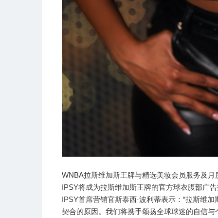
WNBA拉斯维加斯王牌与精选美妆会员服务及月
IPSY将成为拉斯维加斯王牌的官方球衣腹部广
IPSY首席营销官斯泰西·波利蒂表示：“拉斯
契合的原因。我们将携手颂扬全球球迷的自信与