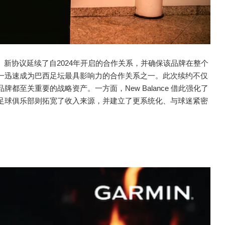
32年。新协议延续了自2024年开启的合作关系，并确保该品牌在整个
一迅速成为巴西足坛最具影响力的合作关系之一。此次续约不仅
都至关重要的战略资产。一方面，New Balance 借此强化了
足球俱乐部则拓宽了收入来源，并建立了更系统化、与球迷紧密