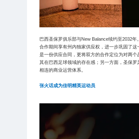
巴西圣保罗俱乐部与New Balance续约至20
合作期间享有州内独家供应权，进一步巩固了这
是一份供应合同，更将双方的合作定位为对两个品牌
其在巴西足球领域的存在感；另一方面，圣保罗
相连的商业运营体系。
张火话成为佳明精英运动员