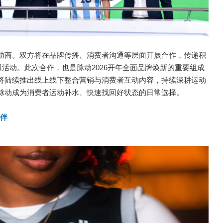
助商。双方将在品牌传播、消费者沟通等层面开展合作，传递积
题活动。此次合作，也是脉动2026开年全面品牌焕新的重要组成
将陆续推出线上线下整合营销与消费者互动内容，持续深耕运动
脉动成为消费者运动补水、快速找回好状态的日常选择。
伙伴