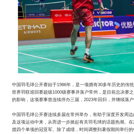
中国羽毛球公开赛始于1986年，是一项拥有30多年历史的传
世界羽联巡回赛超级1000级赛事并落户常州，是目前总决赛
的影响，这项赛事曾连续停办三届，2023年回归，并继续落
中国羽毛球公开赛连续多届在常州举办，有助于深度开发周边
及这项运动中来，从而进一步掀起有关羽毛球的话题热潮。在2
揽四个单项的冠亚军。除了成绩，时间调整到暑假期间举行的