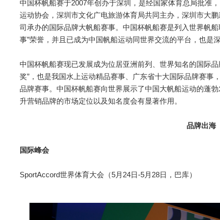
中国杯帆船赛于2007年创办于深圳，是经国家体育总局批准
运动协会，深圳市文化广电旅游体育局共同主办，深圳市大鹏
司承办的国际品牌大帆船赛事。中国杯帆船赛是列入世界帆船
事”荣誉，并且已成为中国帆船运动同世界交流的平台，也是
中国杯帆船赛现已发展成为位居亚洲前列、世界知名的国际品
奖”，也是我国水上运动精品赛事、广东省十大国际品牌赛事
品牌赛事。中国杯帆船赛向世界展示了中国大帆船运动的蓬勃
升营销品牌的市场定位以及知名度会有显著作用。
品牌出海
国际峰会
SportAccord世界体育大会（5月24日-5月28日，巴库）