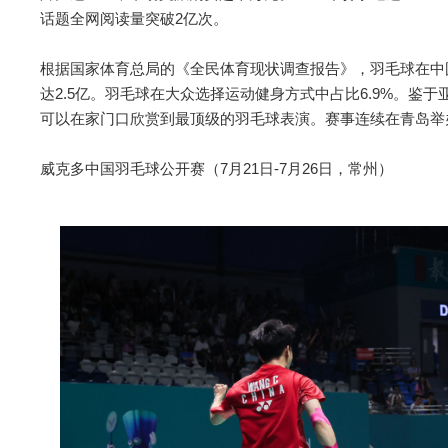
话题全网阅读量突破2亿次。
根据国家体育总局的《全民体育现状调查报告》，羽毛球在中
达2.5亿。羽毛球在大众选择运动健身方式中占比6.9%。鉴
可以在家门口欣赏到最顶级的羽毛球表演。赛事连续在青岛举
威克多中国羽毛球公开赛（7月21日-7月26日，常州）