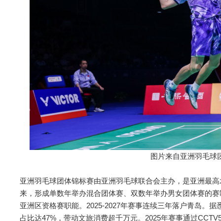
图片来自亚洲羽毛球
亚洲羽毛球团体锦标赛由亚洲羽毛球联合会主办，是亚洲最高水
来，形成单数年举办混合团体赛、双数年举办男女团体赛的赛
亚洲区资格赛职能。2025-2027年赛事连续三年落户青岛。
占比达47%，带动文旅消费超千万元。2025年赛事通过CCTV