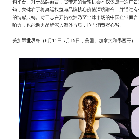
销平台。对于品牌而言，它带来的营销机会不仅仅是一次广告
销，关键在于将奥运权益与品牌核心价值深度融合，并通过有
的情感共鸣。对于志在开拓欧洲乃至全球市场的中国企业而言
响力，也能助力品牌深入海外市场，抢占消费者心智。
美加墨世界杯（6月11日-7月19日，美国、加拿大和墨西哥）