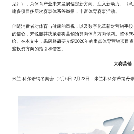
见》），为体育产业未来发展锚定新方向、注入新动力。《意
建多项目多层次赛事体系等举措，丰富体育赛事活动。
伴随消费者对体育与健康的重视，以及数字化革新对营销手段
的信心，来说服其决策者将营销预算向体育方向倾斜。整体来看
给。在本文中，禹唐将简要介绍2026年的重点体育营销项目
些投资方向的指引和借鉴。
大赛营销
米兰-科尔蒂纳冬奥会（2月6日-2月22日，米兰和科尔蒂纳丹