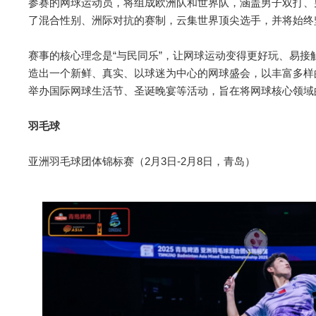
参赛的网球运动员，将组成欧洲队和世界队，涵盖男子双打、
了混合性别、洲际对抗的赛制，云集世界顶尖选手，并将始终
赛事的核心理念是“与民同乐”，让网球运动变得更好玩、易
造出一个新鲜、真实、以球迷为中心的网球盛会，以丰富多样
举办国际网球生活节、圣诞晚宴等活动，旨在将网球核心领域
羽毛球
亚洲羽毛球团体锦标赛（2月3日-2月8日，青岛）