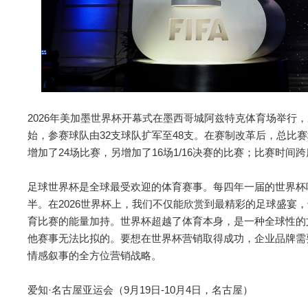
2026年美加墨世界杯开幕式在墨西哥城阿兹特克体育场举行
始，参赛球队由32支球队扩军至48支。在赛制改革后，总比赛
增加了24场比赛，另增加了16场1/16决赛的比赛；比赛时间
足球世界杯是全球最受欢迎的体育赛事。每四年一届的世界杯
半。在2026世界杯上，我们不仅能欣赏到最精彩的足球盛宴
育比赛的能量加持。世界杯超越了体育本身，是一种全球性的
他赛事无法比拟的。要想在世界杯营销取得成功，企业品牌需
情感叙事的全方位营销战略。
爱知·名古屋亚运会（9月19日-10月4日，名古屋）