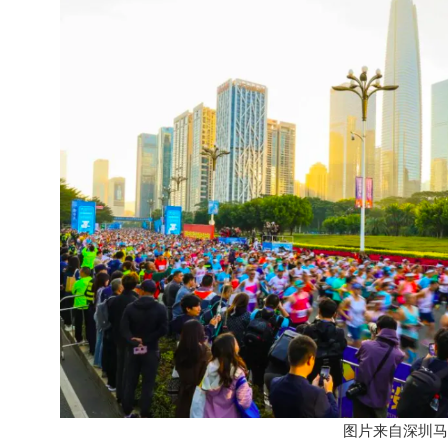
图片来自深圳马