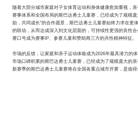
随着大部分城市家庭对子女体育运动和身体健康愈加重视，亲
赛事体系和全国布局的斯巴达勇士儿童赛，已经成为了规模庞
励，共同成长”的合作愿景，斯巴达勇士儿童赛始终力求在更
的联动，从而达成深入到文化层面的，可持续性更强的良性合作关系，让
赛口号成为赛事IP、参赛儿童和赞助商三方的共性精神特征。
市场的反馈，让家庭和亲子运动体验成为2026年最具潜力的
市场口碑积累的斯巴达勇士儿童赛，已经成为了规模庞大的亲子运
新赛季的斯巴达勇士儿童赛将在全国各重点城市开赛，是值得