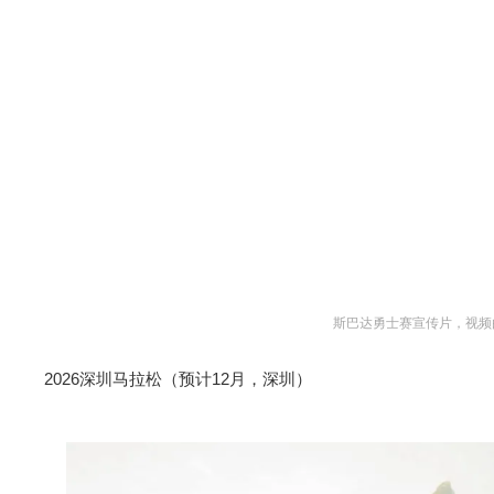
斯巴达勇士赛宣传片，视频
2026深圳马拉松（预计12月，深圳）