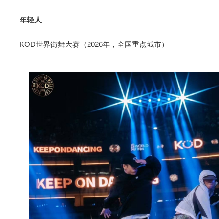
年轻人
KOD世界街舞大赛（2026年，全国重点城市）