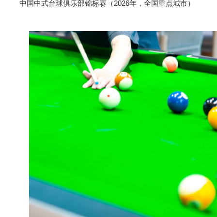
中国中式台球俱乐部锦标赛（2026年，全国重点城市）