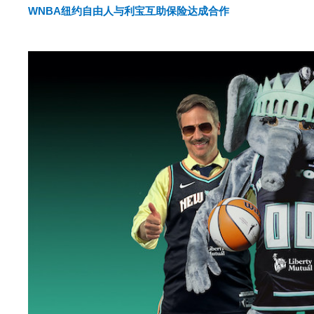
WNBA纽约自由人与利宝互助保险达成合作