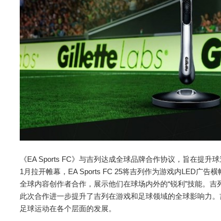
《EA Sports FC》与吉列达成全球品牌合作协议，旨在
1月拉开帷幕，EA Sports FC 25将吉列作为游戏内LE
全球内容创作者合作，展示他们在球场内外的“锐利”技能。
此次合作进一步提升了吉列在游戏和足球领域的全球影响力。
足球运动在各个层面的发展。