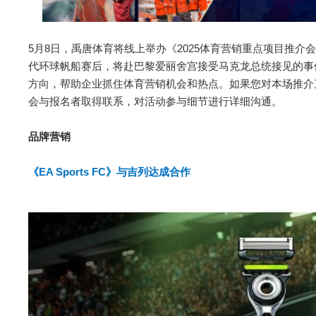
5月8日，禹唐体育将线上举办《2025体育营销重点项目推
代环球帆船赛后，将赴巴黎爱丽舍宫接受马克龙总统接见的事
方向，帮助企业抓住体育营销机会和热点。如果您对本场推介
会与报名者取得联系，对活动参与细节进行详细沟通。
品牌营销
《EA Sports FC》与吉列达成合作