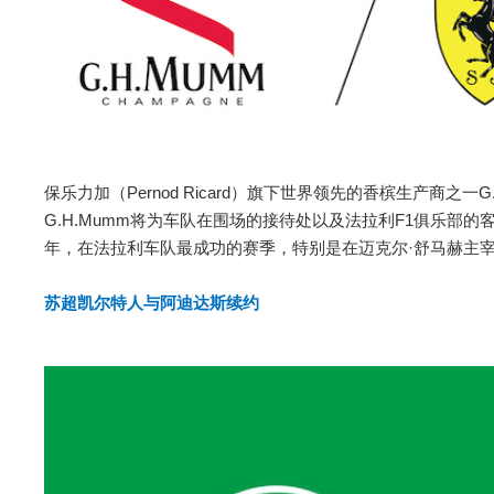
保乐力加（Pernod Ricard）旗下世界领先的香槟生产商之
G.H.Mumm将为车队在围场的接待处以及法拉利F1俱乐部的
年，在法拉利车队最成功的赛季，特别是在迈克尔·舒马赫主宰的
苏超凯尔特人与阿迪达斯续约