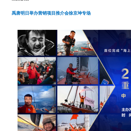
禹唐明日举办营销项目推介会徐京坤专场