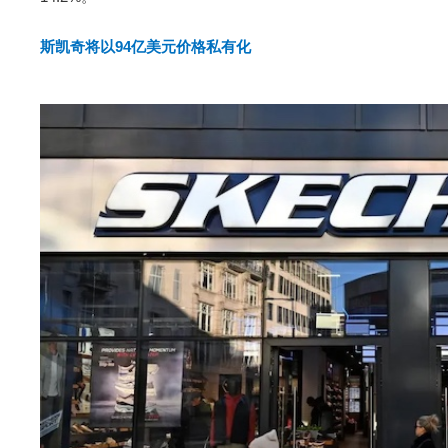
斯凯奇将以94亿美元价格私有化