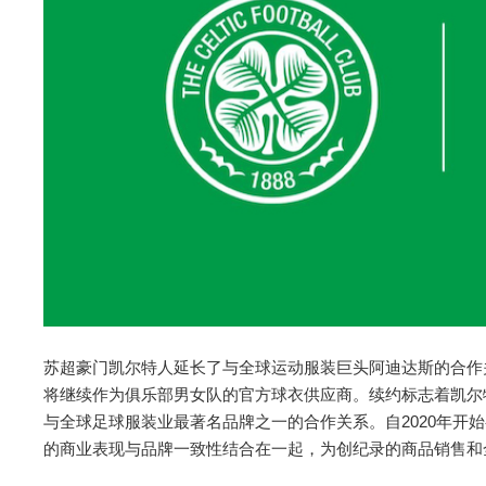
苏超豪门凯尔特人延长了与全球运动服装巨头阿迪达斯的合作
将继续作为俱乐部男女队的官方球衣供应商。续约标志着凯尔
与全球足球服装业最著名品牌之一的合作关系。自2020年开
的商业表现与品牌一致性结合在一起，为创纪录的商品销售和