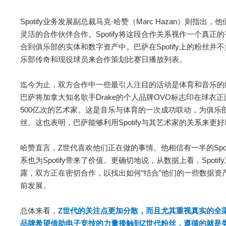
Spotify业务发展副总裁马克·哈赞（Marc Hazan）则
灵活的合作伙伴合作。Spotify将这段合作关系视作一个真
合到俱乐部的实体和数字资产中。巴萨在Spotify上的粉丝
乐部传奇和现役球员来合作策划比赛日播放列表。
迄今为止，双方合作中一些最引人注目的活动是体育和音乐的结
巴萨将加拿大知名歌手Drake的个人品牌OVO标志印在球衣正面
500亿次的艺术家。这是音乐与体育的一次成功联动，为俱乐
丝。这也表明，巴萨能够利用Spotify与其艺术家的关系来更
哈赞直言，Z世代喜欢他们正在做的事情。他相信有一半的Spo
系也为Spotify带来了价值。更确切地说，从数据上看，Spo
露，双方正在密切合作，以找出如何“结合”他们的一些数据
前发展。
总体来看，
Z世代的关注点更加分散，而且尤其重视真实的全
品牌希望借助电子竞技的力量接触到Z世代粉丝，遵循的就是