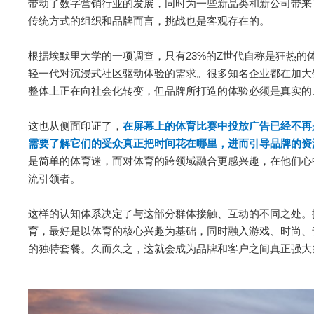
带动了数字营销行业的发展，同时为一些新品类和新公司带来
传统方式的组织和品牌而言，挑战也是客观存在的。
根据埃默里大学的一项调查，只有23%的Z世代自称是狂热的
轻一代对沉浸式社区驱动体验的需求。很多知名企业都在加大
整体上正在向社会化转变，但品牌所打造的体验必须是真实的
这也从侧面印证了，
在屏幕上的体育比赛中投放广告已经不再
需要了解它们的受众真正把时间花在哪里，进而引导品牌的资
是简单的体育迷，而对体育的跨领域融合更感兴趣，在他们心
流引领者。
这样的认知体系决定了与这部分群体接触、互动的不同之处。
育，最好是以体育的核心兴趣为基础，同时融入游戏、时尚、
的独特套餐。久而久之，这就会成为品牌和客户之间真正强大