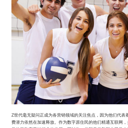
Z世代毫无疑问正成为各营销领域的关注焦点，因为他们代表
费潜力依然在加速释放。作为数字原住民的他们精通互联网，