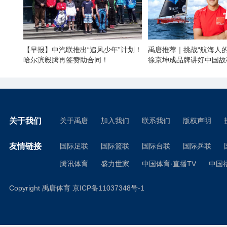
【早报】中汽联推出“追风少年”计划！
禹唐推荐｜挑战“航海人的
哈尔滨毅腾再签赞助合同！
徐京坤成品牌讲好中国故
体
关于我们
关于禹唐
加入我们
联系我们
版权声明
友情链接
国际足联
国际篮联
国际台联
国际乒联
腾讯体育
盛力世家
中国体育·直播TV
中国
Copyright 禹唐体育
京ICP备11037348号-1