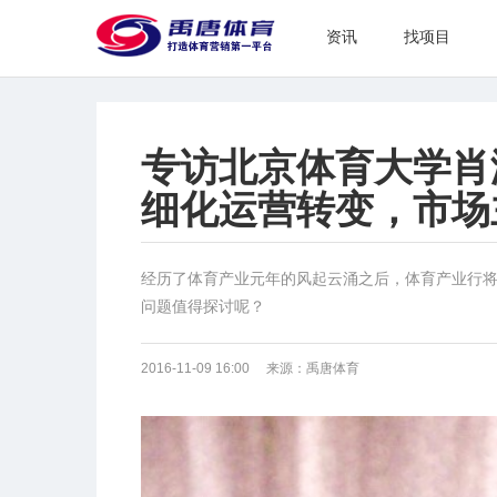
资讯
找项目
专访北京体育大学肖
细化运营转变，市场
经历了体育产业元年的风起云涌之后，体育产业行
问题值得探讨呢？
2016-11-09 16:00 来源：禹唐体育