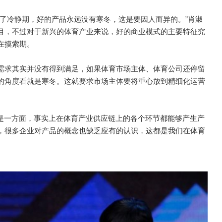
入了冷静期，好的产品永远没有寒冬，这是要因人而异的。”肖淑
目，不过对于新兴的体育产业来说，好的商业模式的主要特征究
在摸索期。
需求其实并没有得到满足，如果体育市场主体、体育公司还停留
的角度看就是寒冬。这就要求市场主体要将重心放到精细化运营
只是一方面，事实上在体育产业供应链上的各个环节都能够产生产
，很多企业对产品的概念也缺乏应有的认识，这都是我们在体育