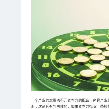
一个产业的发展离不开资本方的配合，体育产业
断，这是具有导向性的。如果资本方投资一些模