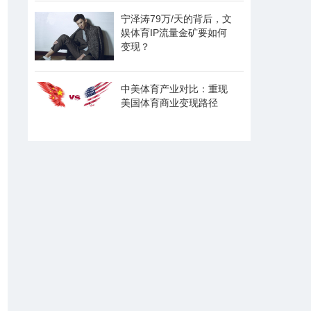
宁泽涛79万/天的背后，文
娱体育IP流量金矿要如何
变现？
中美体育产业对比：重现
美国体育商业变现路径