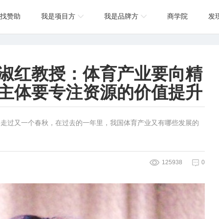
找赞助
我是项目方
我是品牌方
商学院
发
淑红教授：体育产业要向精
主体要专注资源的价值提升
将走过又一个春秋，在过去的一年里，我国体育产业又有哪些发展的
125938
0